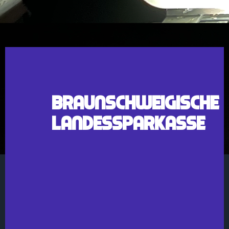
Braunschweigische
Landessparkasse